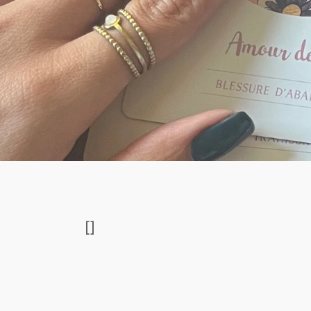
[
]
La Guidance Complè
Vous traversez une période charnière et avez