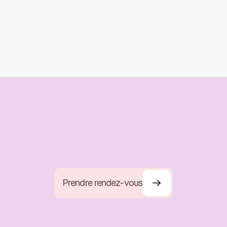
es
ns le monde) ou en présentiel en Provence. Réservation via 
ue je reçois est toujours transmis avec bienveillance et dans 
maines. Guidance flash : 25 € · 10 min · une question.
sages ?
Prendre rendez-vous
Prendre rendez-vous